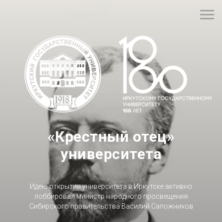
«Крестный отец»
университета
Идею открытия университета в Иркутске активно
лоббировал министр народного просвещения
Сибирского правительства Василий Сапожников